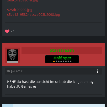
56dc3126a807a.jpg
925dc00200.jpg
c5ce18195824accca003b2098.jpg
1
Starstream
30. Juli 2017
HEHE du hast die aussicht im urlaub die ich jeden tag
habe :P. Genies es