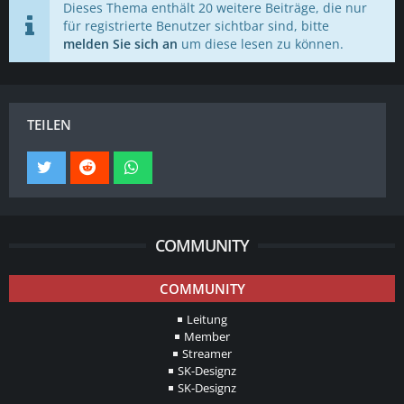
Dieses Thema enthält 20 weitere Beiträge, die nur
für registrierte Benutzer sichtbar sind, bitte
melden Sie sich an
um diese lesen zu können.
TEILEN
COMMUNITY
COMMUNITY
Leitung
Member
Streamer
SK-Designz
SK-Designz